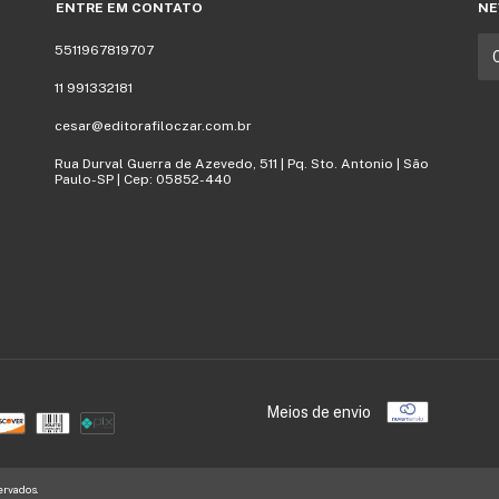
ENTRE EM CONTATO
NE
5511967819707
11 991332181
cesar@editorafiloczar.com.br
Rua Durval Guerra de Azevedo, 511 | Pq. Sto. Antonio | São
Paulo-SP | Cep: 05852-440
Meios de envio
ervados.