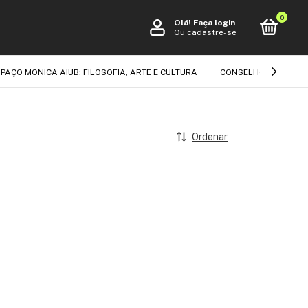
0
Olá!
Faça login
Ou cadastre-se
PAÇO MONICA AIUB: FILOSOFIA, ARTE E CULTURA
CONSELHO EDITORIA
Ordenar