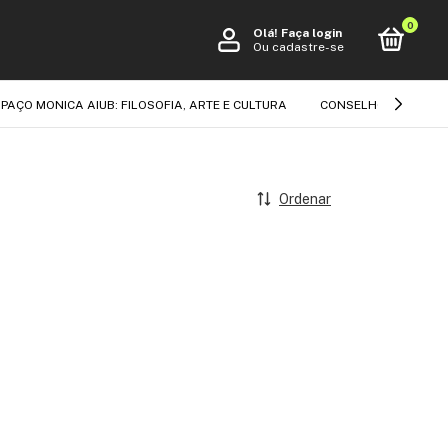
0
Olá!
Faça login
Ou cadastre-se
PAÇO MONICA AIUB: FILOSOFIA, ARTE E CULTURA
CONSELHO EDITORIA
Ordenar