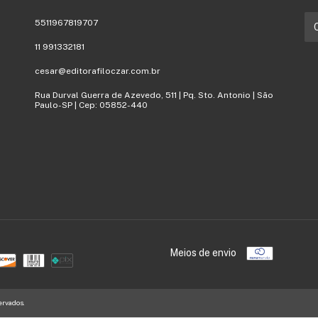
5511967819707
11 991332181
cesar@editorafiloczar.com.br
Rua Durval Guerra de Azevedo, 511 | Pq. Sto. Antonio | São
Paulo-SP | Cep: 05852-440
Meios de envio
ervados.