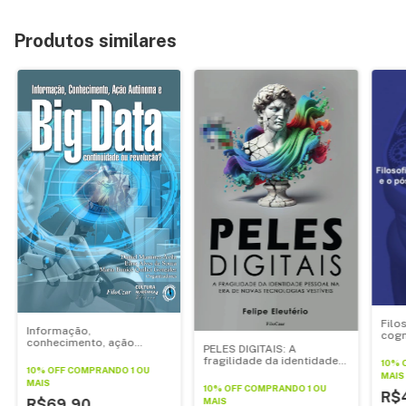
Produtos similares
Filo
Informação,
cogn
conhecimento, ação
para
PELES DIGITAIS: A
autônoma e Big Data:
fragilidade da identidade
10% 
continuidade ou revolução
10% OFF
COMPRANDO 1 OU
pessoal na era de novas
MAIS
MAIS
tecnologias vestíveis
10% OFF
COMPRANDO 1 OU
R$
MAIS
R$69,90