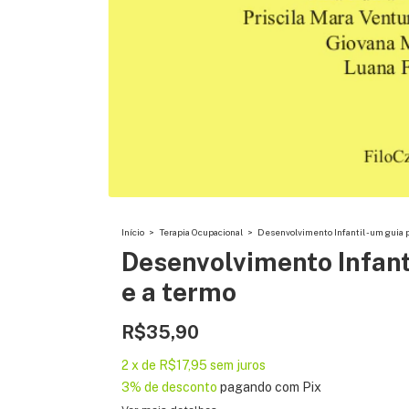
Início
>
Terapia Ocupacional
>
Desenvolvimento Infantil - um gui
Desenvolvimento Infan
e a termo
R$35,90
2
x
de
R$17,95
sem juros
3% de desconto
pagando com Pix