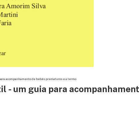
a para acompanhamento de bebês prematuros e a termo
til - um guia para acompanhamen