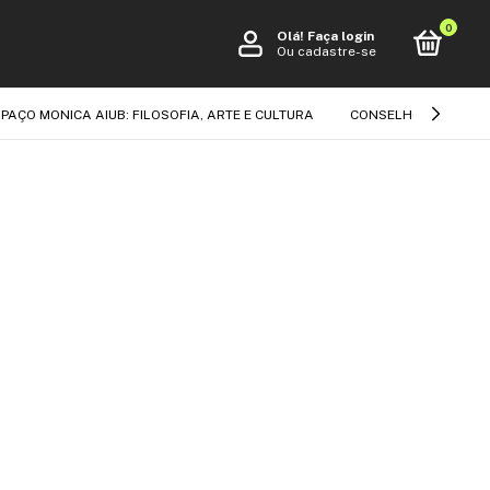
0
Olá!
Faça login
Ou cadastre-se
PAÇO MONICA AIUB: FILOSOFIA, ARTE E CULTURA
CONSELHO EDITORIA