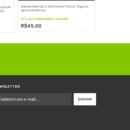
Saúde Mental e Atividade Física: Alguns
ssional
apontamentos
da
Formação em Te
Brasil: pesquisa
10% OFF
COMPRANDO 1 OU MAIS
âmbito da grad
R$45,00
10% OFF
COMPRAND
R$80,00
WSLETTER