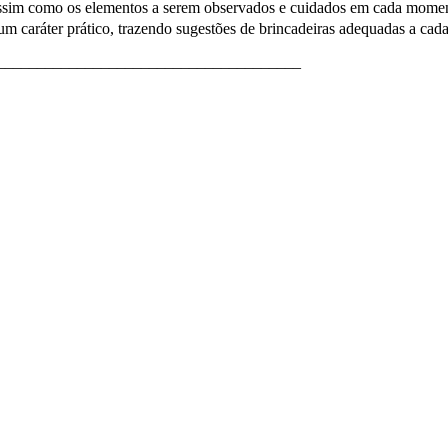
assim como os elementos a serem observados e cuidados em cada momen
um caráter prático, trazendo sugestões de brincadeiras adequadas a cada 
______________________________________