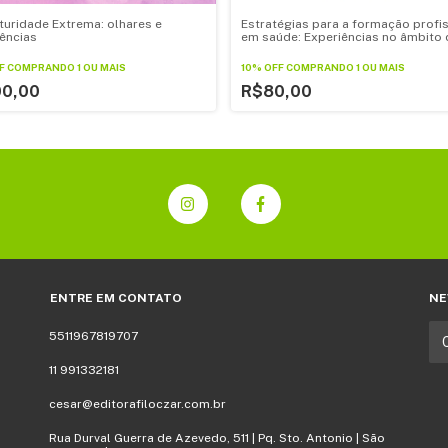
uridade Extrema: olhares e
Estratégias para a formação profi
ências
em saúde: Experiências no âmbito 
graduação à pós-graduação
F
COMPRANDO 1 OU MAIS
10% OFF
COMPRANDO 1 OU MAIS
00,00
R$80,00
ENTRE EM CONTATO
NE
5511967819707
11 991332181
cesar@editorafiloczar.com.br
Rua Durval Guerra de Azevedo, 511 | Pq. Sto. Antonio | São