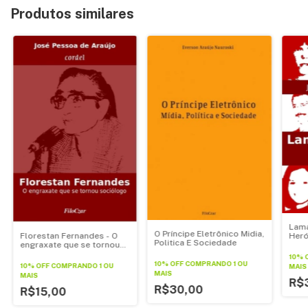
Produtos similares
Lama
O Príncipe Eletrônico Midia,
Florestan Fernandes - O
Heró
Politica E Sociedade
engraxate que se tornou
sociólogo
10% 
10% OFF
COMPRANDO 1 OU
10% OFF
COMPRANDO 1 OU
MAIS
MAIS
MAIS
R$
R$30,00
R$15,00